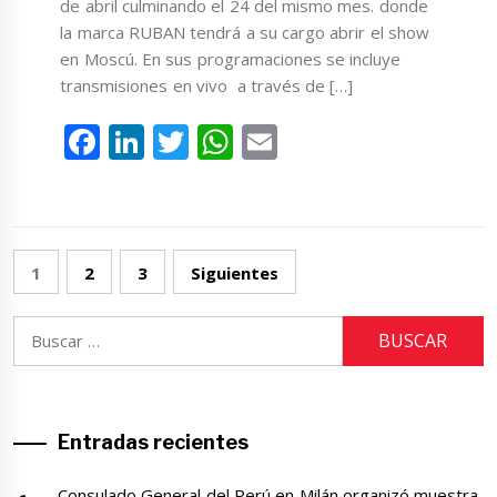
de abril culminando el 24 del mismo mes. donde
la marca RUBAN tendrá a su cargo abrir el show
en Moscú. En sus programaciones se incluye
transmisiones en vivo a través de […]
Facebook
LinkedIn
Twitter
WhatsApp
Email
Posts
1
2
3
Siguientes
pagination
Buscar:
Entradas recientes
Consulado General del Perú en Milán organizó muestra