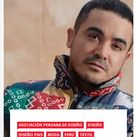
ASOCIACIÓN PERUANA DE DISEÑO
DISEÑO
DISEÑO PAIS
MODA
PERU
TEXTIL