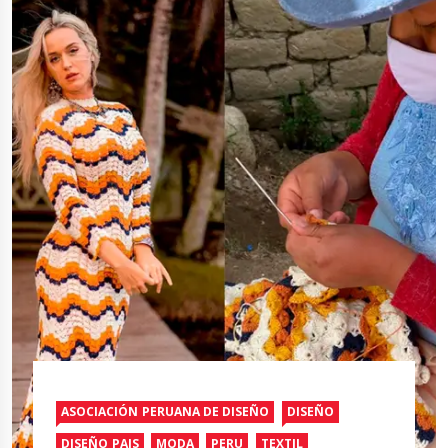
ASOCIACIÓN PERUANA DE DISEÑO
DISEÑO
DISEÑO PAIS
MODA
PERU
TEXTIL