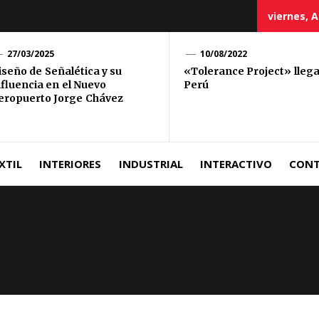
viernes, A
ciación
27/03/2025
10/08/2022
iseño de Señalética y su
«Tolerance Project» llega
nfluencia en el Nuevo
Perú
uana
eropuerto Jorge Chávez
Diseño
XTIL
INTERIORES
INDUSTRIAL
INTERACTIVO
CON