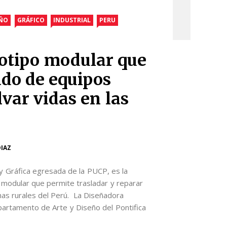
EÑO
GRÁFICO
INDUSTRIAL
PERU
tipo modular que
ado de equipos
var vidas en las
DIAZ
y Gráfica egresada de la PUCP, es la
modular que permite trasladar y reparar
as rurales del Perú. La Diseñadora
partamento de Arte y Diseño del Pontifica