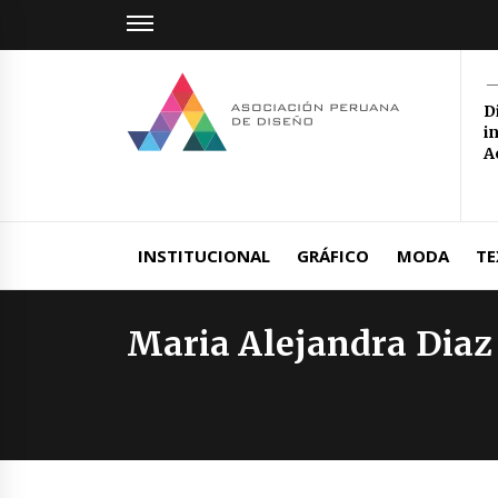
Skip
to
content
Aso
D
i
Per
A
Ultimas Novedades del Sector Diseño
de 
INSTITUCIONAL
GRÁFICO
MODA
TE
Maria Alejandra Diaz