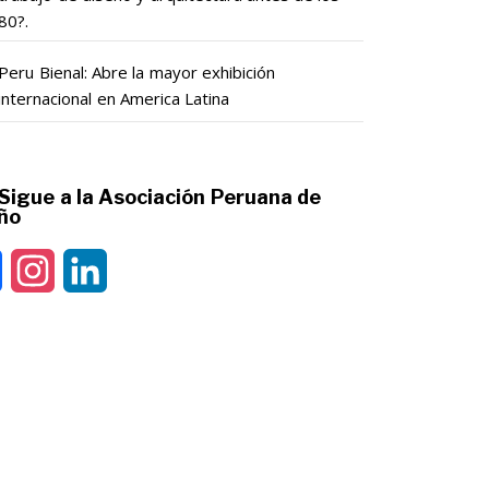
80?.
Peru Bienal: Abre la mayor exhibición
internacional en America Latina
Sigue a la Asociación Peruana de
ño
Facebook
Instagram
LinkedIn