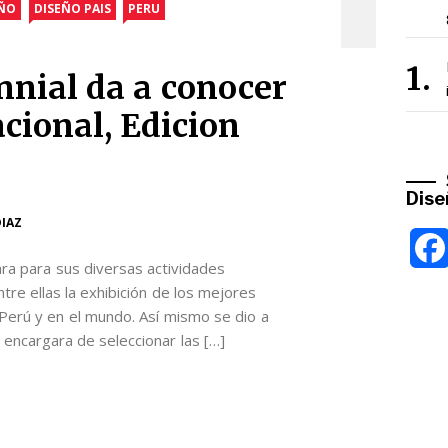
EÑO
DISEÑO PAIS
PERU
nnial da a conocer
acional, Edicion
Dise
DIAZ
ra para sus diversas actividades
re ellas la exhibición de los mejores
Perú y en el mundo. Así mismo se dio a
 encargara de seleccionar las […]
App
l