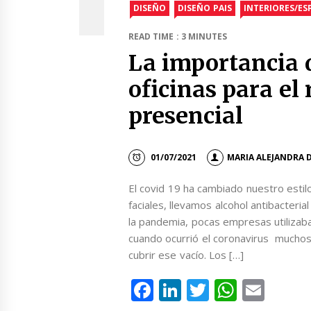
DISEÑO
DISEÑO PAIS
INTERIORES/ES
READ TIME : 3 MINUTES
La importancia 
oficinas para el 
presencial
01/07/2021
MARIA ALEJANDRA 
El covid 19 ha cambiado nuestro estil
faciales, llevamos alcohol antibacteri
la pandemia, pocas empresas utilizab
cuando ocurrió el coronavirus mucho
cubrir ese vacío. Los […]
Facebook
LinkedIn
Twitter
Whats
Emai