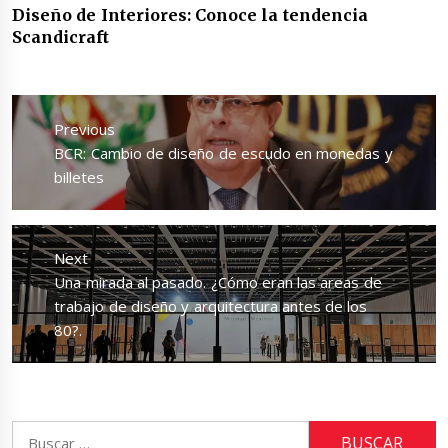
Diseño de Interiores: Conoce la tendencia
Scandicraft
Navegación
de
Previous
entradas
Previous
BCR: Cambio de diseño de escudo en monedas y
post:
billetes
Next
Next
Una mirada al pasado. ¿Cómo eran las areas de
post:
trabajo de diseño y arquitectura antes de los
80?.
Buscar: