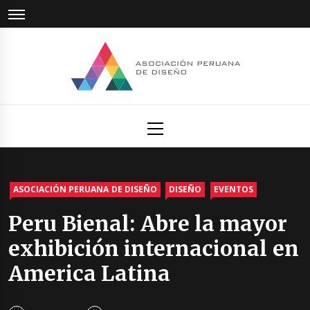
Skip
to
content
Asociación
Ultimas Novedades del Sector Diseño
Primary
Menu
Peruana
de Diseño
ASOCIACIÓN PERUANA DE DISEÑO
DISEÑO
EVENTOS
Peru Bienal: Abre la mayor
exhibición internacional en
America Latina