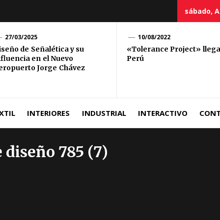
sábado, A
ciación
27/03/2025
10/08/2022
iseño de Señalética y su
«Tolerance Project» llega
nfluencia en el Nuevo
Perú
uana
eropuerto Jorge Chávez
Diseño
XTIL
INTERIORES
INDUSTRIAL
INTERACTIVO
CON
 diseño 785 (7)