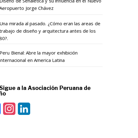
Diseño de Señalética y su influencia en el Nuevo
Aeropuerto Jorge Chávez
Una mirada al pasado. ¿Cómo eran las areas de
trabajo de diseño y arquitectura antes de los
80?.
Peru Bienal: Abre la mayor exhibición
internacional en America Latina
Sigue a la Asociación Peruana de
ño
Facebook
Instagram
LinkedIn