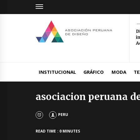
Skip
to
content
Aso
D
i
Per
A
Ultimas Novedades del Sector Diseño
de 
INSTITUCIONAL
GRÁFICO
MODA
TE
asociacion peruana de
PERU
READ TIME : 0 MINUTES