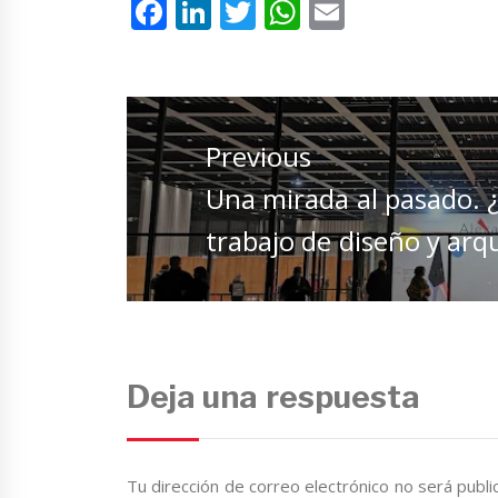
Facebook
LinkedIn
Twitter
WhatsApp
Email
Navegación
de
Previous
entradas
Previous
Una mirada al pasado. 
post:
trabajo de diseño y arq
Deja una respuesta
Tu dirección de correo electrónico no será publi